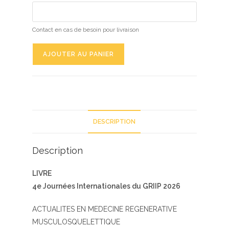
Contact en cas de besoin pour livraison
quantité
AJOUTER AU PANIER
de
Livre
du
GRIIP
2026
DESCRIPTION
Description
LIVRE
4e Journées Internationales du GRIIP 2026
ACTUALITES EN MEDECINE REGENERATIVE
MUSCULOSQUELETTIQUE